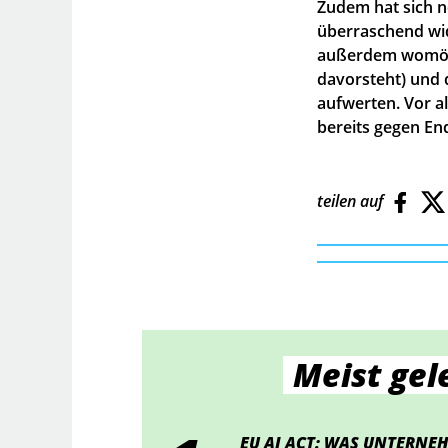
Zudem hat sich n
überraschend wid
außerdem womögli
davorsteht) und d
aufwerten. Vor a
bereits gegen En
teilen auf
Meist gel
EU AI ACT: WAS UNTERNEH