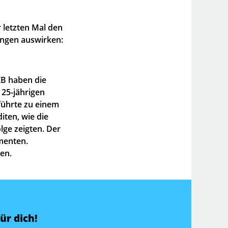
 letzten Mal den
ungen auswirken:
ZB haben die
 25-jährigen
 führte zu einem
ten, wie die
ge zeigten. Der
menten.
en.
ür dich!