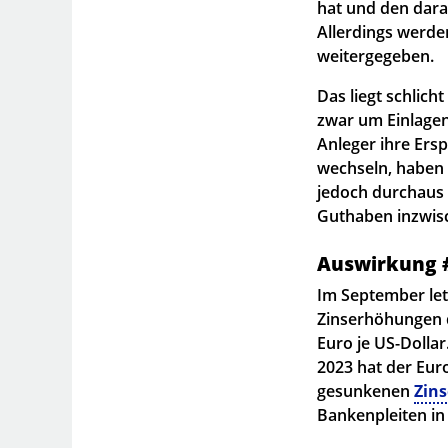
hat und den dara
Allerdings werde
weitergegeben.
Das liegt schlic
zwar um Einlagen
Anleger ihre Ers
wechseln, haben d
jedoch durchaus 
Guthaben inzwisc
Auswirkung #
Im September let
Zinserhöhungen d
Euro je US-Dollar
2023 hat der Eu
gesunkenen
Zins
Bankenpleiten in