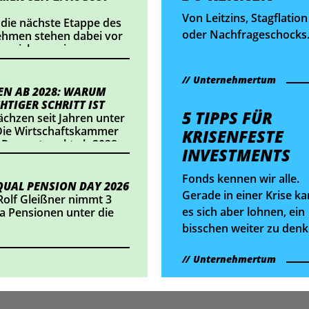
Von Leitzins, Stagflation
 die nächste Etappe des
oder Nachfrageschocks
nehmen stehen dabei vor
nnzeichnung im
liest man aktuell häufig.
ts einsetzt oder
Doch was bedeutet das
alte veröffentlicht,
Unternehmertum
eigentlich, was ist ein
dlungsbedarf besteht.
N AB 2028: WARUM
"neutraler" Zinssatz, un
HTIGER SCHRITT IST
5 TIPPS FÜR
wann muss Geldpolitik 
chzen seit Jahren unter
ie Wirtschaftskammer
mal ultralocker werden?
KRISENFESTE
 Prozentpunkt ab 2028
Antworten auf diese 6
INVESTMENTS
t eine Entlastung von
Fragen findest du hier.
eichs Betriebe. Wir
Fonds kennen wir alle.
sich das konkret
UAL PENSION DAY 2026
Gerade in einer Krise k
Rolf Gleißner nimmt 3
es sich aber lohnen, ein
 Pensionen unter die
bisschen weiter zu denk
Unternehmertum