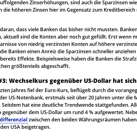
uffolgenden Zinserhöhungen, sind auch die Sparzinsen wie
n die höheren Zinsen hier im Gegensatz zum Kreditbereich
ht daran, dass viele Banken das bisher nicht mussten. Banke
, aktuell sind die Konten aber noch gut gefüllt. Erst wenn
parnisse von niedrig verzinsten Konten auf höhere verzins
ie Banken einen Anreiz die Sparzinsen schneller anziehen z
bereits Effekte. Beispielsweise haben die Banken die Straf
hen größtenteils abgeschafft.
3: Wechselkurs gegenüber US-Dollar hat sich
zten Jahres fiel der Euro-Kurs, beflügelt durch die vorang
er US-Notenbank, erstmals seit über 20 Jahren unter die
. Seitdem hat eine deutliche Trendwende stattgefunden. All
ro gegenüber dem US-Dollar um rund 4 % aufgewertet. Ne
differenzial
zwischen den beiden Währungsräumen haben 
 den USA beigetragen.