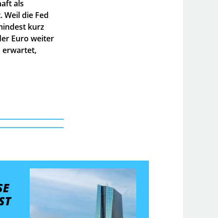
aft als
 Weil die Fed
mindest kurz
der Euro weiter
 erwartet,
SE
ST