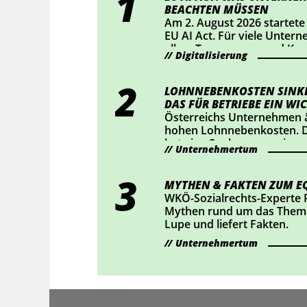
BEACHTEN MÜSSEN
Am 2. August 2026 startete
EU AI Act. Für viele Unter
allem Transparenz und Ke
Digitalisierung
Mittelpunkt. Wer KI-Chatbo
bestimmte KI-generierte Inh
sollte jetzt prüfen, ob Han
LOHNNEBENKOSTEN SINKE
DAS FÜR BETRIEBE EIN WIC
Österreichs Unternehmen ä
hohen Lohnnebenkosten. D
hat eine Senkung um einen
Unternehmertum
durchgesetzt – das bedeute
rund 2 Mrd. Euro für Österr
haben nachgerechnet, wie 
MYTHEN & FAKTEN ZUM EQ
auswirkt.
WKÖ-Sozialrechts-Experte 
Mythen rund um das Thema
Lupe und liefert Fakten.
Unternehmertum