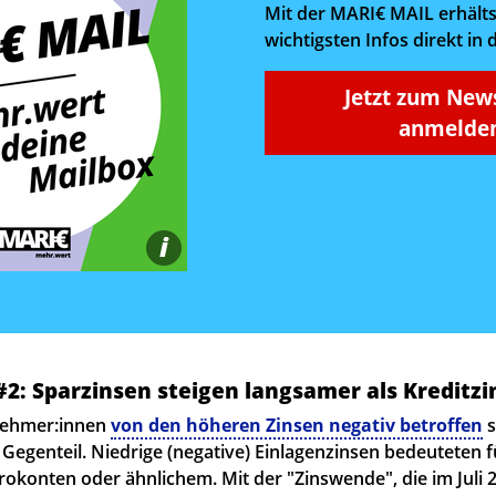
Mit der MARI€ MAIL erhälts
wichtigsten Infos direkt in 
Jetzt zum New
anmelden
i
2: Sparzinsen steigen langsamer als Kreditzi
nehmer:innen
von den höheren Zinsen negativ betroffen
s
Gegenteil. Niedrige (negative) Einlagenzinsen bedeuteten fü
irokonten oder ähnlichem. Mit der "Zinswende", die im Juli