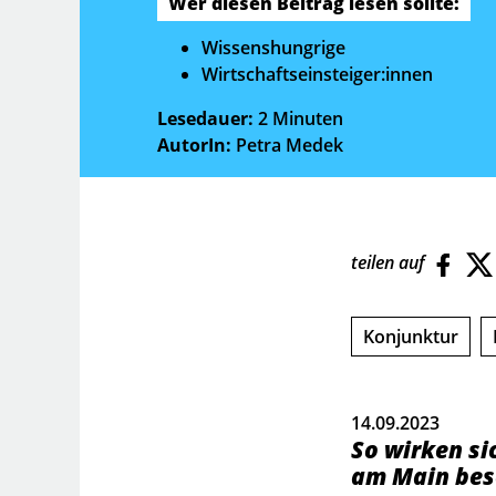
Wer diesen Beitrag lesen sollte:
Wissenshungrige
Wirtschaftseinsteiger:innen
Lesedauer:
2 Minuten
AutorIn:
Petra Medek
teilen auf
Konjunktur
14.09.2023
So wirken si
am Main besc