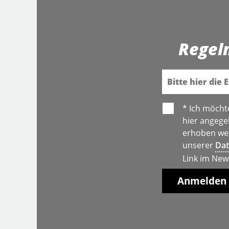
Regel
E-Mail
* Ich möcht
hier angege
erhoben wer
unserer
Dat
Link im New