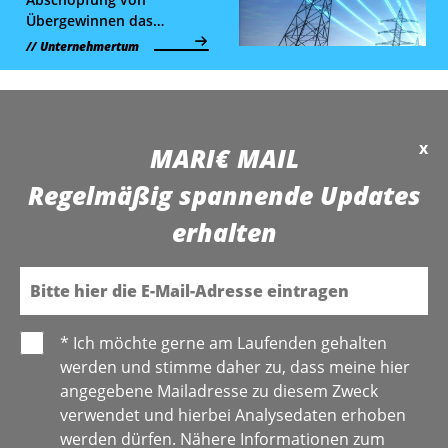
Übergewinnen das
Problem der hohen
Unternehmertum
Energiepreise nicht lösen
wird und wie eine gezielte
Intervention in die Merit
Order helfen könnte,
erklärt WKÖ-Experte
x
MARI€ MAIL
Jürgen Streitner.
Regelmäßig spannende Updates
erhalten
E-Mail
* Ich möchte gerne am Laufenden gehalten
werden und stimme daher zu, dass meine hier
angegebene Mailadresse zu diesem Zweck
verwendet und hierbei Analysedaten erhoben
werden dürfen. Nähere Informationen zum