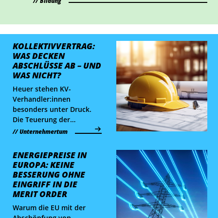
ideal, um Lehrberufe auszuprobieren und Fragen
Bildung
zu klären.
KOLLEKTIVVERTRAG:
WAS DECKEN
ABSCHLÜSSE AB – UND
WAS NICHT?
Heuer stehen KV-
Verhandler:innen
besonders unter Druck.
Die Teuerung der
vergangenen Monate liegt
Unternehmertum
allen im Magen. Aber
nicht alles kann von den
ENERGIEPREISE IN
Kollektivverträgen
EUROPA: KEINE
abgedeckt werden, erklärt
BESSERUNG OHNE
WKÖ-Ökonomin Claudia
EINGRIFF IN DIE
Huber.
MERIT ORDER
Warum die EU mit der
Abschöpfung von