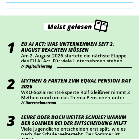
Meist gelesen
EU AI ACT: WAS UNTERNEHMEN SEIT 2.
AUGUST BEACHTEN MÜSSEN
Am 2. August 2026 startete die nächste Etappe
des EU AI Act. Für viele Unternehmen stehen
dabei vor allem Transparenz und Kennzeichnung
Digitalisierung
im Mittelpunkt. Wer KI-Chatbots einsetzt oder
bestimmte KI-generierte Inhalte veröffentlicht,
MYTHEN & FAKTEN ZUM EQUAL PENSION DAY
sollte jetzt prüfen, ob Handlungsbedarf besteht.
2026
WKÖ-Sozialrechts-Experte Rolf Gleißner nimmt 3
Mythen rund um das Thema Pensionen unter
die Lupe und liefert Fakten.
Unternehmertum
LEHRE ODER DOCH WEITER SCHULE? WARUM
DER SOMMER BEI DER ENTSCHEIDUNG HILFT
Viele Jugendliche entscheiden erst spät, wie es
nach der Schule weitergeht. Der Sommer ist