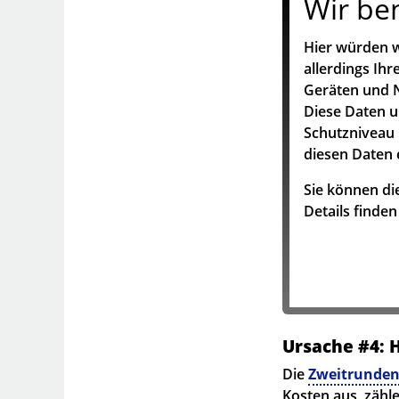
Wir be
Hier würden w
allerdings Ih
Geräten und N
Diese Daten 
Schutzniveau 
diesen Daten 
Sie können die
Details finde
Ursache #4: 
Die
Zweitrunden
Kosten aus, zähle