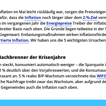
flation im Mai leicht rückläufig war, sorgen die Preissteig
afür, dass die
Inflation
noch länger über dem
2-%-Ziel
verw
 im vergangenen Jahr die
Energiepreise
Treiber der Inflati
breiter Basis nach oben. Die Gründe liegen teilweise in der
 Gegenwart: Entlastungsmaßnahmen wirken inflationsförde
tierte Inflation
. Wir haben uns die 5 wichtigsten Ursache
Nachbrenner der Krisenjahre
steckt, konsumiert automatisch weniger – die Sparquote i
12 % deutlich über den Vorjahreswerten, und die Konsumau
 rasant an. 5 % reales BIP-Wachstum verzeichnete das
WIF
he Nachfrage treibt zwar das Wachstum, aber aufgrund d
 Gegenwindes auch die Inflation nach oben.