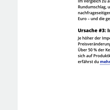
Im Vergleich zu 
Rundumschlag, u
nachfrageseitig
Euro – und die g
Ursache #3: I
Je höher der Impo
Preisveränderung
Über 50 % der Ker
sich auf Produkt
erfährst du
mehr 