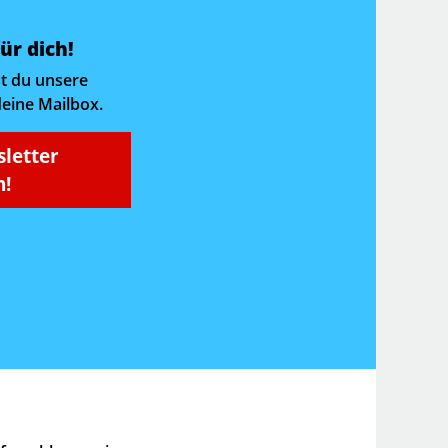
ür dich!
t du unsere
deine Mailbox.
sletter
!