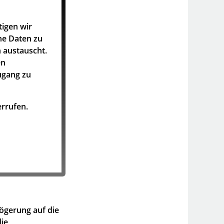
tigen wir
he Daten zu
 austauscht.
en
ugang zu
rrufen.
ögerung auf die
die