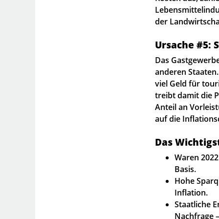
Lebensmittelindu
der Landwirtschaf
Ursache #5: 
Das Gastgewerbe i
anderen Staaten.
viel Geld für tou
treibt damit die
Anteil an Vorlei
auf die Inflation
Das Wichtigst
Waren 2022 d
Basis.
Hohe Sparq
Inflation.
Staatliche 
Nachfrage –