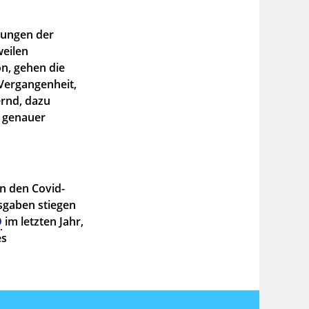
erungen der
eilen
on, gehen die
 Vergangenheit,
rnd, dazu
n genauer
n den Covid-
sgaben stiegen
O
im letzten Jahr,
es