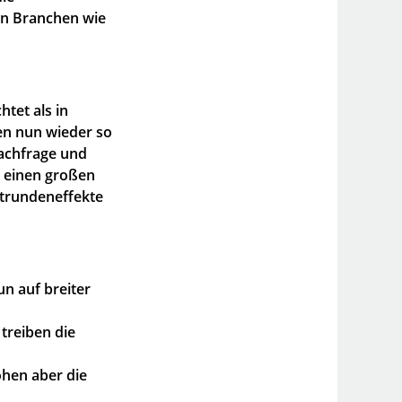
ven Branchen wie
tet als in
en nun wieder so
Nachfrage und
t einen großen
itrundeneffekte
un auf breiter
treiben die
öhen aber die