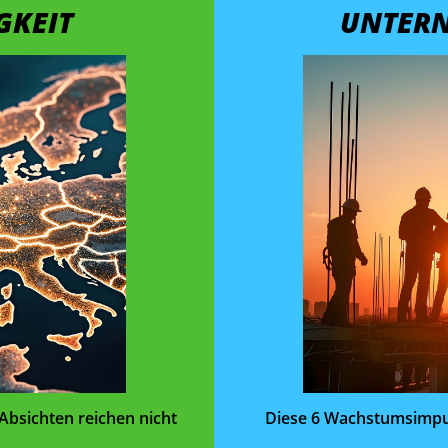
GKEIT
UNTER
 Absichten reichen nicht
Diese 6 Wachstums­impul