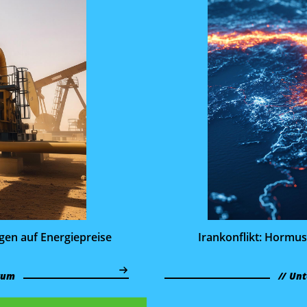
gen auf Energie­preise
Irankonflikt: Hormus-
tum
Unt