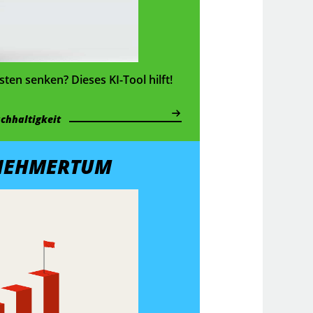
ten senken? Dieses KI-Tool hilft!
chhaltigkeit
NEHMERTUM