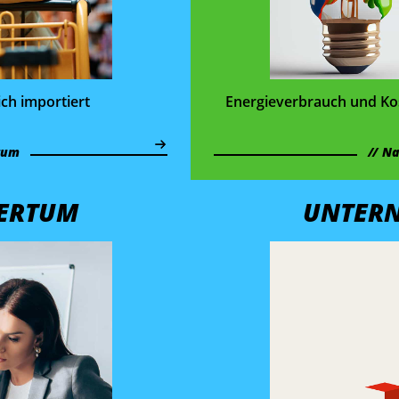
ich importiert
Energie­verbrauch und Kos
tum
Na
ERTUM
UNTER