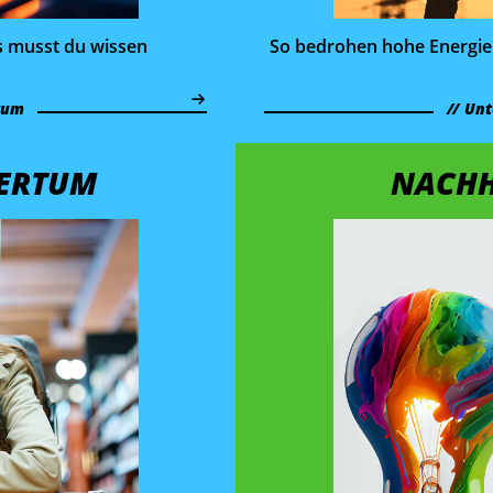
as musst du wissen
So bedrohen hohe Energie
tum
Unt
ERTUM
NACHH