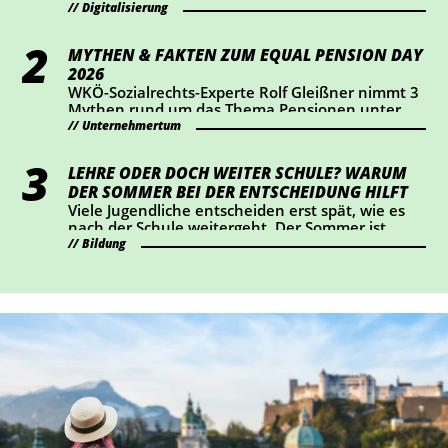
dabei vor allem Transparenz und Kennzeichnung
Digitalisierung
im Mittelpunkt. Wer KI-Chatbots einsetzt oder
bestimmte KI-generierte Inhalte veröffentlicht,
MYTHEN & FAKTEN ZUM EQUAL PENSION DAY
sollte jetzt prüfen, ob Handlungsbedarf besteht.
2026
WKÖ-Sozialrechts-Experte Rolf Gleißner nimmt 3
Mythen rund um das Thema Pensionen unter
die Lupe und liefert Fakten.
Unternehmertum
LEHRE ODER DOCH WEITER SCHULE? WARUM
DER SOMMER BEI DER ENTSCHEIDUNG HILFT
Viele Jugendliche entscheiden erst spät, wie es
nach der Schule weitergeht. Der Sommer ist
ideal, um Lehrberufe auszuprobieren und Fragen
Bildung
zu klären.