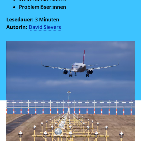
Problemlöser:innen
Lesedauer:
3 Minuten
AutorIn:
David Sievers