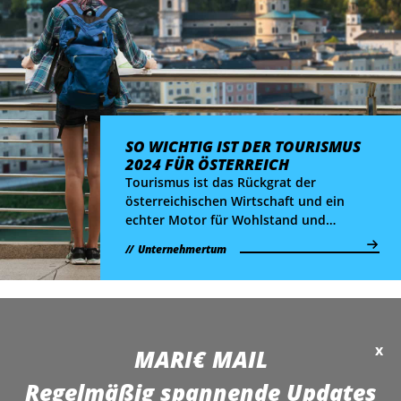
SO WICHTIG IST DER TOURISMUS
2024 FÜR ÖSTERREICH
Tourismus ist das Rückgrat der
österreichischen Wirtschaft und ein
echter Motor für Wohlstand und
Beschäftigung. Das zeigt einmal mehr ein
Unternehmertum
Blick auf die aktuellen Daten und
Statistiken.
x
MARI€ MAIL
Regelmäßig spannende Updates