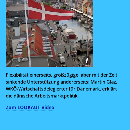
i
Flexibilität einerseits, großzügige, aber mit der Zeit
sinkende Unterstützung andererseits: Martin Glaz,
WKÖ-Wirtschaftsdelegierter für Dänemark, erklärt
die dänische Arbeitsmarktpolitik.
Zum LOOKAUT-Video