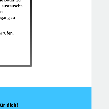
 austauscht.
en
ugang zu
rrufen.
ür dich!