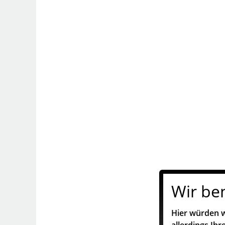
Wir be
Hier würden w
allerdings Ih