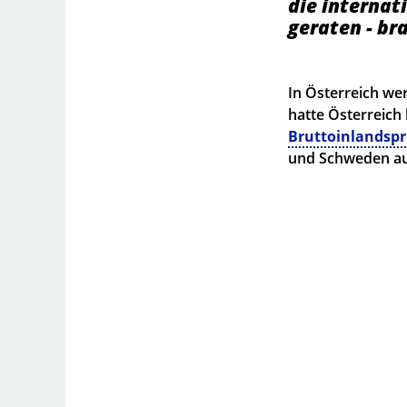
die internat
geraten - br
In Österreich we
hatte Österreich
Bruttoinlandspr
und Schweden a