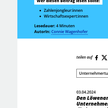
Wer diesen Beitrag lesen sollte:
Zahlenjongleur:innen
Wirtschaftsexpert:innen
Lesedauer:
4 Minuten
AutorIn:
Connie Wagenhofer
teilen auf
Unternehmert
03.04.2024
Den Löwenan
Unternehmen 