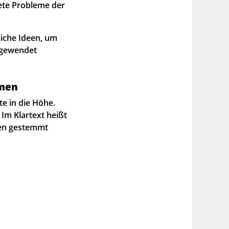
ete Probleme der
liche Ideen, um
angewendet
hmen
e in die Höhe.
Im Klartext heißt
men gestemmt