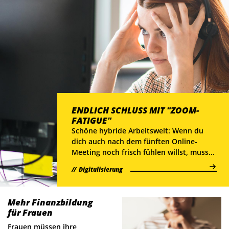
ENDLICH SCHLUSS MIT "ZOOM-
FATIGUE"
Schöne hybride Arbeitswelt: Wenn du
dich auch nach dem fünften Online-
Meeting noch frisch fühlen willst, musst
du nur eine kleine Regel befolgen.
Digitalisierung
Mehr Finanzbildung
für Frauen
Frauen müssen ihre