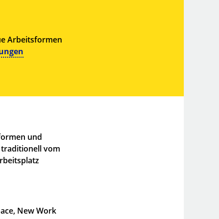
eue Arbeitsformen
 Jungen
sformen und
traditionell vom
beitsplatz
pace, New Work