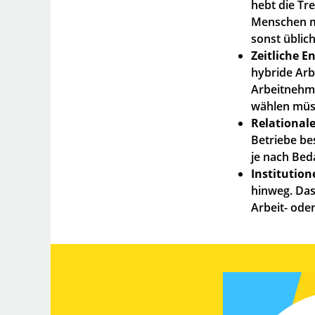
hebt die Tr
Menschen mi
sonst üblic
Zeitliche 
hybride Arbe
Arbeitnehme
wählen müs
Relational
Betriebe be
je nach Bed
Institution
hinweg. Das
Arbeit- ode