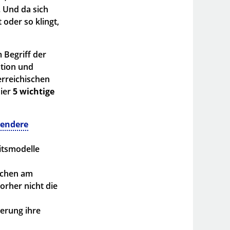
. Und da sich
oder so klingt,
 Begriff der
ation und
erreichischen
hier
5 wichtige
sendere
eitsmodelle
schen am
orher nicht die
erung ihre