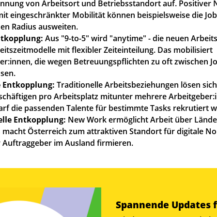
ennung von Arbeitsort und Betriebsstandort auf. Positiver 
t eingeschränkter Mobilität können beispielsweise die Jo
hen Radius ausweiten.
Entkopplung:
Aus "9-to-5" wird "anytime" - die neuen Arbei
itszeitmodelle mit flexibler Zeiteinteilung. Das mobilisiert
r:innen, die wegen Betreuungspflichten zu oft zwischen Jo
sen.
e Entkopplung:
Traditionelle Arbeitsbeziehungen lösen sic
schäftigen pro Arbeitsplatz mitunter mehrere Arbeitgeber
arf die passenden Talente für bestimmte Tasks rekrutiert 
elle Entkopplung:
New Work ermöglicht Arbeit über Länd
 macht Österreich zum attraktiven Standort für digitale 
r Auftraggeber im Ausland firmieren.
Spannende Updates f