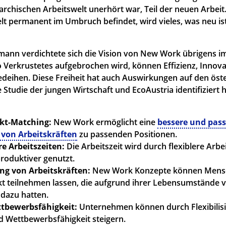
rarchischen Arbeitswelt unerhört war, Teil der neuen Arbeit
lt permanent im Umbruch befindet, wird vieles, was neu ist 
gmann verdichtete sich die Vision von New Work übrigens im
o Verkrustetes aufgebrochen wird, können Effizienz, Innov
gedeihen. Diese Freiheit hat auch Auswirkungen auf den öst
 Studie der jungen Wirtschaft und EcoAustria identifiziert 
kt-Matching:
New Work ermöglicht eine
bessere und pas
von Arbeitskräften
zu passenden Positionen.
e Arbeitszeiten:
Die Arbeitszeit wird durch flexiblere Arb
roduktiver genutzt.
ung von Arbeitskräften:
New Work Konzepte können Men
t teilnehmen lassen, die aufgrund ihrer Lebensumstände v
 dazu hatten.
tbewerbsfähigkeit:
Unternehmen können durch Flexibilisi
nd Wettbewerbsfähigkeit steigern.