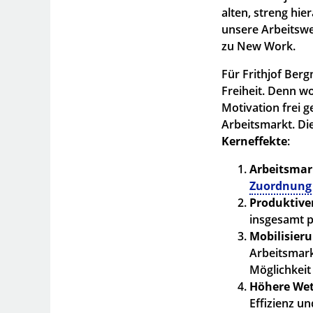
alten, streng hie
unsere Arbeitswe
zu New Work.
Für Frithjof Ber
Freiheit. Denn w
Motivation frei 
Arbeitsmarkt. Die
Kerneffekte
:
Arbeitsmar
Zuordnung 
Produktiver
insgesamt p
Mobilisier
Arbeitsmark
Möglichkeit
Höhere Wet
Effizienz u