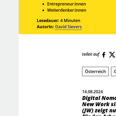
Entrepreneur:innen
Weiterdenker:innen
Lesedauer:
4 Minuten
AutorIn:
David Sievers
teilen auf
Österreich
G
14.08.2024
Digital Noma
New Work sin
(JW) zeigt n