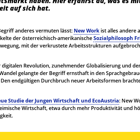
itsmarkt haben. Hier erfährst du, was es mi
it auf sich hat.
egriff anderes vermuten lässt:
New Work
ist alles andere a
kelte der österreichisch-amerikanische
Sozialphilosoph F
wegung, mit der verkrustete Arbeitsstrukturen aufgebroc
r digitalen Revolution, zunehmender Globalisierung und d
andel gelangte der Begriff ernsthaft in den Sprachgebrau
Den endgültigen Durchbruch neuer Arbeitsformen brachte 
ue Studie der Jungen Wirtschaft und EcoAustria
: New Wo
heimische Wirtschaft, etwa durch mehr Produktivität und h
gkeit.