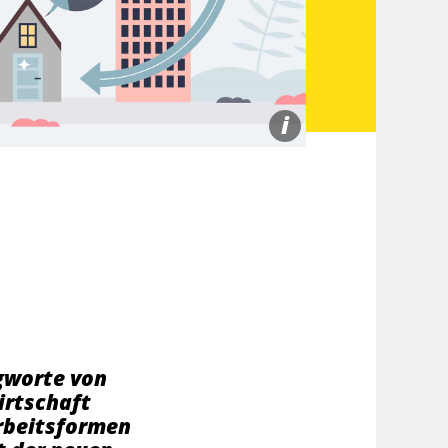
i
agworte von
irtschaft
Arbeitsformen