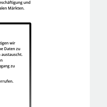
eschäftigung und
alen Märkten.
tigen wir
he Daten zu
 austauscht.
en
ugang zu
rrufen.