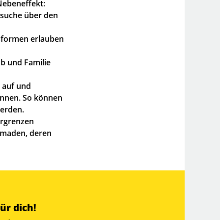
Nebeneffekt:
bsuche über den
tsformen erlauben
b und Familie
h auf und
:innen. So können
werden.
ergrenzen
Nomaden, deren
ür dich!