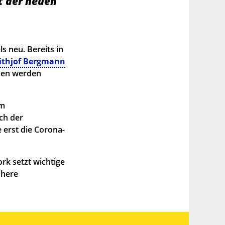
t der neuen
ls neu. Bereits in
rithjof Bergmann
hen werden
em
ch der
erst die Corona-
rk setzt wichtige
öhere