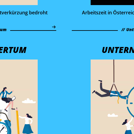
t­verkürzung bedroht
Arbeitszeit in Österrei
tum
Unt
ERTUM
UNTER