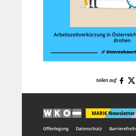
Arbeitszeit­verkürzung in Österrei
drohen
Unternehmer
teilen auf
MARI€ Newsletter 
Offenlegung
Datenschutz
Barrierefreih
Diese